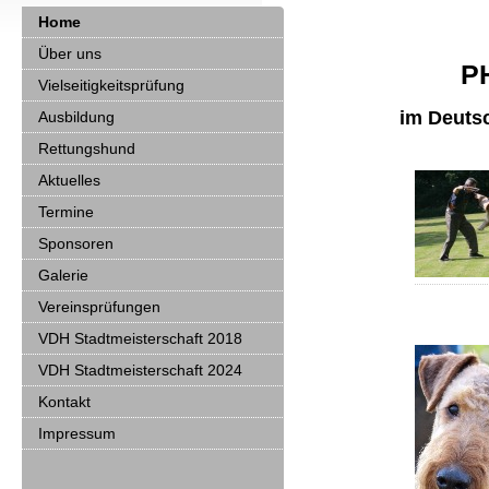
Home
Über uns
P
Vielseitigkeitsprüfung
im Deuts
Ausbildung
Rettungshund
Aktuelles
Termine
Sponsoren
Galerie
Vereinsprüfungen
VDH Stadtmeisterschaft 2018
VDH Stadtmeisterschaft 2024
Kontakt
Impressum