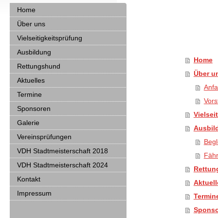
Home
Über uns
Vielseitigkeitsprüfung
Ausbildung
Home
Rettungshund
Über u
Aktuelles
Anfa
Termine
Vors
Sponsoren
Vielsei
Galerie
Ausbil
Vereinsprüfungen
Begl
VDH Stadtmeisterschaft 2018
Fäh
VDH Stadtmeisterschaft 2024
Rettun
Kontakt
Aktuell
Impressum
Termin
Sponso