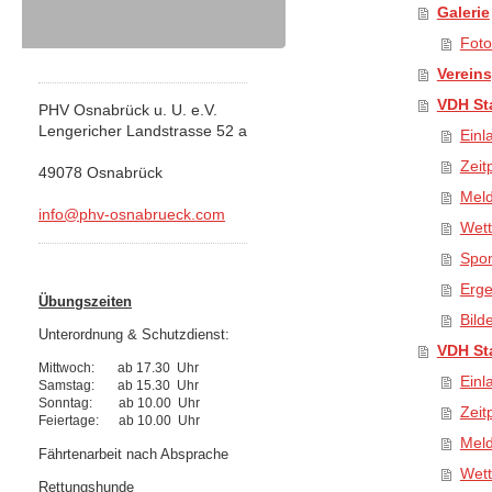
Galerie
Foto
Verein
VDH St
PHV Osnabrück u. U. e.V.
Lengericher Landstrasse 52 a
Einl
Zeit
49078 Osnabrück
Meld
info@phv-osnabrueck.com
Wet
Spo
Erge
Übungszeiten
Bild
Unterordnung & Schutzdienst:
VDH St
Mittwoch: ab 17.30 Uhr
Einl
Samstag: ab 15.30 Uhr
Sonntag: ab 10.00 Uhr
Zeit
Feiertage: ab 10.00 Uhr
Meld
Fährtenarbeit nach Absprache
Wet
Rettungshunde