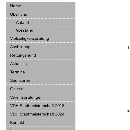
Home
Über uns
Anfahrt
Vorstand
Vielseitigkeitsprüfung
Ausbildung
1
Rettungshund
Aktuelles
Termine
Sponsoren
Galerie
Vereinsprüfungen
VDH Stadtmeisterschaft 2018
2
VDH Stadtmeisterschaft 2024
Kontakt