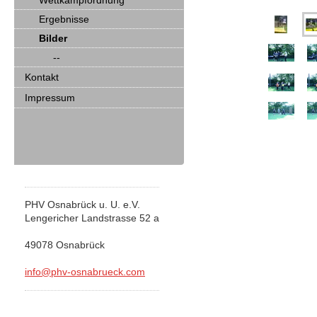
Wettkampfordnung
Ergebnisse
Bilder
--
Kontakt
Impressum
PHV Osnabrück u. U. e.V.
Lengericher Landstrasse 52 a
49078 Osnabrück
info@phv-osnabrueck.com