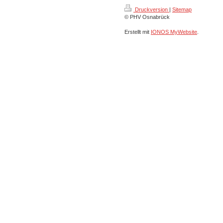
Druckversion
|
Sitemap
© PHV Osnabrück
Erstellt mit
IONOS MyWebsite
.