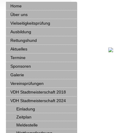
Home
Über uns
Vielseitigkeitsprüfung
Ausbildung
Rettungshund
Aktuelles
Termine
Sponsoren
Galerie
Vereinsprüfungen
VDH Stadtmeisterschaft 2018
VDH Stadtmeisterschaft 2024
Einladung
Zeitplan
Meldestelle